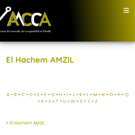
El Hachem AMZIL
A
-
B
-
C
-
D
-
E
-
F
-
G
-
H
-
I
-
J
-
K
-
L
-
M
-
N
-
O
-
P
-
Q
-
R
-
S
-
T
-
U
-
W
-
X
-
Y
-
Z
-
El Hachem AMZIL